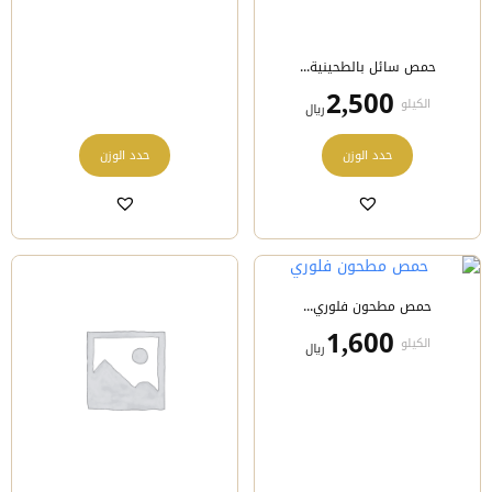
حمص سائل بالطحينية...
2,500
الكيلو
﷼
هناك
هناك
حدد الوزن
حدد الوزن
العديد
العديد
من
من
الأشكال
الأشكال
المختلفة
المختلفة
لهذا
لهذا
المنتج.
المنتج.
يمكن
يمكن
حمص مطحون فلوري...
اختيار
اختيار
الخيارات
الخيارات
1,600
الكيلو
﷼
على
على
صفحة
صفحة
المنتج
المنتج