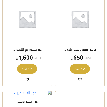
يمكن
يمكن
اختيار
اختيار
الخيارات
الخيارات
على
على
صفحة
صفحة
المنتج
المنتج
جريش هريش يمني بلدي...
جزر مبشور مع الليمون...
1,600
650
الكيلو
الكيلو
﷼
﷼
هناك
هناك
حدد الوزن
حدد الوزن
العديد
العديد
من
من
الأشكال
الأشكال
المختلفة
المختلفة
لهذا
لهذا
المنتج.
المنتج.
يمكن
يمكن
جوز الهند مزيت...
اختيار
اختيار