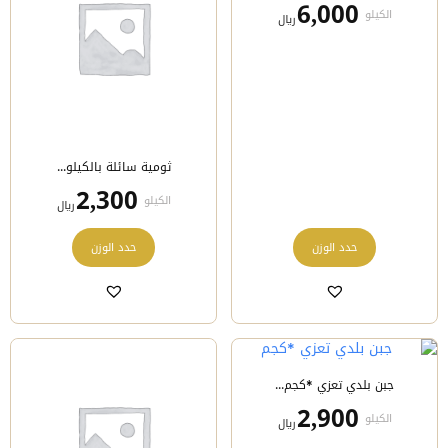
الخيارات
الخيارات
6,000
الكيلو
﷼
على
على
صفحة
صفحة
المنتج
المنتج
ثومية سائلة بالكيلو...
2,300
الكيلو
﷼
هناك
هناك
حدد الوزن
حدد الوزن
العديد
العديد
من
من
الأشكال
الأشكال
المختلفة
المختلفة
لهذا
لهذا
المنتج.
المنتج.
يمكن
يمكن
جبن بلدي تعزي *كجم...
اختيار
اختيار
الخيارات
الخيارات
2,900
الكيلو
﷼
على
على
صفحة
صفحة