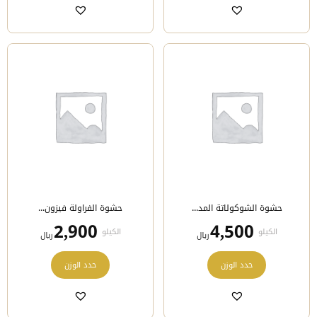
الأشكال
الأشكال
المختلفة
المختلفة
لهذا
لهذا
المنتج.
المنتج.
يمكن
يمكن
اختيار
اختيار
الخيارات
الخيارات
على
على
صفحة
صفحة
المنتج
المنتج
حشوة الشوكولاتة المد...
حشوة الفراولة فيزون...
2,900
4,500
الكيلو
الكيلو
﷼
﷼
هناك
هناك
حدد الوزن
حدد الوزن
العديد
العديد
من
من
الأشكال
الأشكال
المختلفة
المختلفة