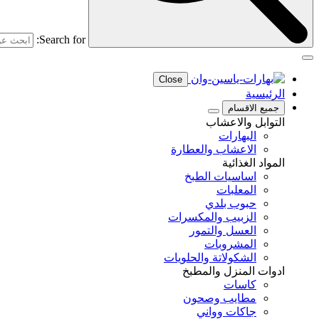
Search for:
Close
الرئيسية
جميع الاقسام
التوابل والاعشاب
البهارات
الاعشاب والعطارة
المواد الغذائية
اساسيات الطبخ
المعلبات
حبوب بلدي
الزبيب والمكسرات
العسل والتمور
المشروبات
الشكولاتة والحلويات
ادوات المنزل والمطبخ
كاسات
مطايب وصحون
جاكات وواني