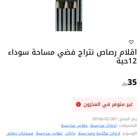
اقلام رصاص نتراج فضي مساحة سوداء
12حبة
35
﷼
غير متوفر في المخزون
رمز المنتج:
307-02-00166
التصنيفات:
ادوات مدرسية
,
حقايب مدرسية
الوسوم:
ادوات مكتبية ومدرسية
,
برايات
,
حقايب مدرسية
,
مساحات رصاص