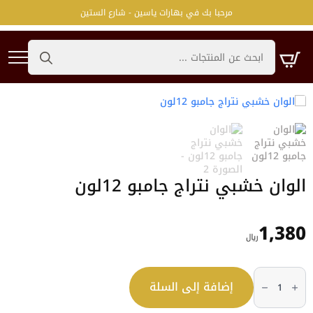
مرحبا بك في بهارات ياسين - شارع الستين
Search
for:
الوان خشبي نتراج جامبو 12لون
1,380
﷼
كمية
الوان
إضافة إلى السلة
خشبي
نتراج
جامبو