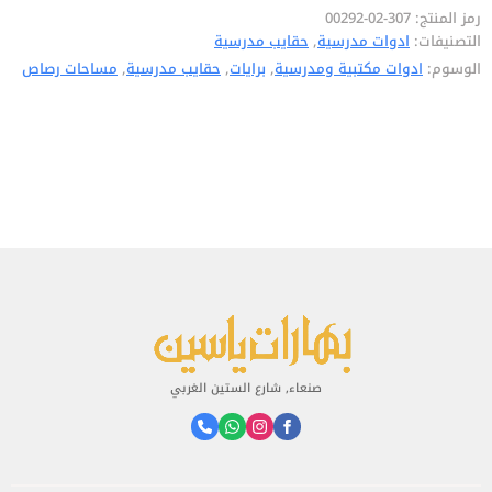
12لون
رمز المنتج:
307-02-00292
التصنيفات:
ادوات مدرسية
,
حقايب مدرسية
الوسوم:
ادوات مكتبية ومدرسية
,
برايات
,
حقايب مدرسية
,
مساحات رصاص
صنعاء, شارع الستين الغربي