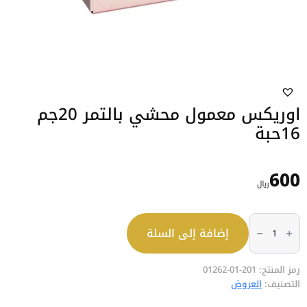
اوريكس معمول محشي بالتمر 20جم
16حبة
600
﷼
كمية
اوريكس
إضافة إلى السلة
معمول
محشي
بالتمر
20جم
16حبة
رمز المنتج:
201-01-01262
التصنيف:
العروض