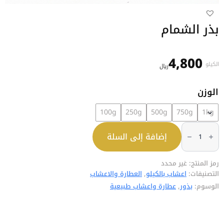
بذر الشمام
4,800
الكيلو
﷼
الوزن
100g
250g
500g
750g
1kg
كمية
بذر
إضافة إلى السلة
الشمام
رمز المنتج:
غير محدد
التصنيفات:
اعشاب بالكيلو
,
العطارة والاعشاب
الوسوم:
بذور
,
عطارة واعشاب طبيعية