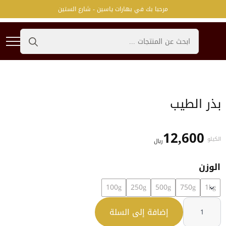
مرحبا بك في بهارات ياسين - شارع الستين
Search
for:
بذر الطيب
12,600
الكيلو
﷼
الوزن
100g
250g
500g
750g
1kg
كمية
بذر
إضافة إلى السلة
الطيب