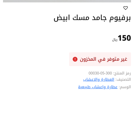
برفيوم جامد مسك ابيض
150
﷼
غير متوفر في المخزون
رمز المنتج:
300-05-00030
التصنيف:
العطارة والاعشاب
الوسم:
عطارة واعشاب طبيعية