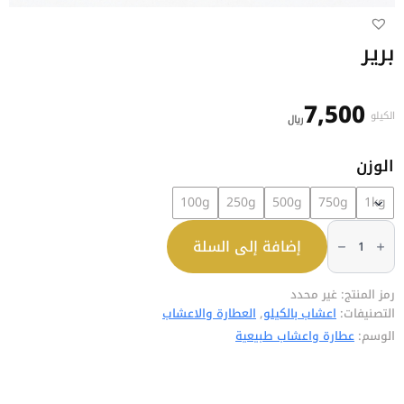
برير
7,500
الكيلو
﷼
الوزن
100g
250g
500g
750g
1kg
كمية
برير
إضافة إلى السلة
رمز المنتج:
غير محدد
التصنيفات:
اعشاب بالكيلو
,
العطارة والاعشاب
الوسم:
عطارة واعشاب طبيعية