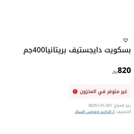
بسكويت دايجستيف بريتانيا400جم
820
﷼
غير متوفر في المخزون
رمز المنتج:
201-01-00251
التصنيف:
لـ الدايت ومرضى السكر