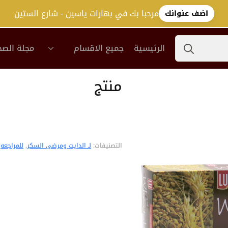
مرحبا بك في بهارات ياسين - شارع الستين
اضف عنوانك
Search
الرئيسية
جميع الاقسام
مجلة الصح
for:
منتج
التصنيفات:
لـ الدايت ومرضى السكر
,
للمراجعه