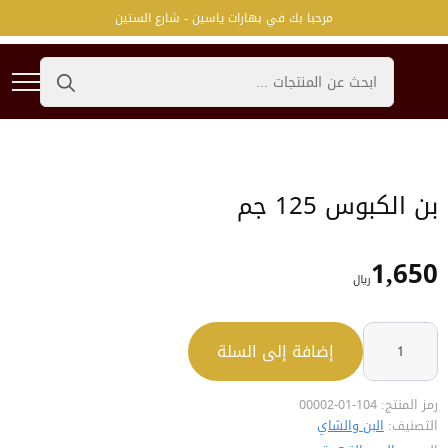
مرحبا بك في بهارات ياسين - شارع الستين
Search
for:
بن الكبوس 125 جم
1,650
﷼
كمية
بن
إضافة إلى السلة
الكبوس
125
جم
رمز المنتج:
104-01-00002
التصنيف:
البن والشاي