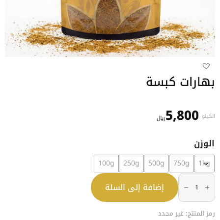
بهارات كبسة
5,800
الكيلو
﷼
الوزن
100g
250g
500g
750g
1kg
كمية
بهارات
إضافة إلى السلة
كبسة
رمز المنتج:
غير محدد