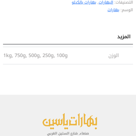
التصنيفات:
البهارات
,
بهارات بالكيلو
الوسم:
بهارات
المزيد
معلومات إضافية
الوزن
1kg, 750g, 500g, 250g, 100g
صنعاء, شارع الستين الغربي