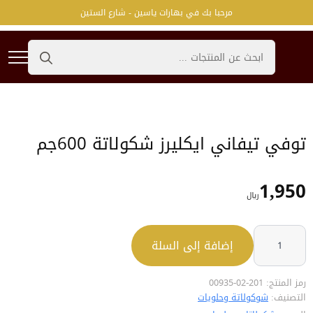
مرحبا بك في بهارات ياسين - شارع الستين
Search
for:
توفي تيفاني ايكليرز شكولاتة 600جم
1,950
﷼
كمية
توفي
إضافة إلى السلة
تيفاني
ايكليرز
شكولاتة
600جم
رمز المنتج:
201-02-00935
التصنيف:
شوكولاتة وحلويات