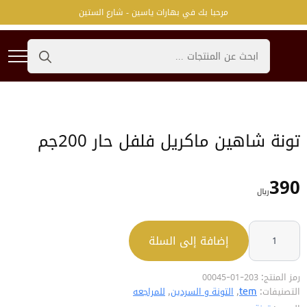
مرحبا بك في بهارات ياسين - شارع الستين
Search
for:
تونة شاهين ماكريل فلفل حار 200جم
390
﷼
كمية
تونة
إضافة إلى السلة
شاهين
ماكريل
فلفل
حار
200جم
رمز المنتج:
203-01-00045
التصنيفات:
tem
,
التونة و السردين
,
للمراجعه