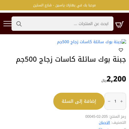
مرحبا بك في بهارات ياسين - شارع الستين
Search
for:
جبنة بوك سائلة كاسات زجاج 500جم
2,200
﷼
كمية
جبنة
إضافة إلى السلة
بوك
سائلة
كاسات
زجاج
500جم
رمز المنتج:
205-02-00045
التصنيف:
الاجبان