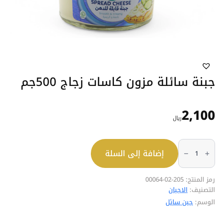
جبنة سائلة مزون كاسات زجاج 500جم
2,100
﷼
كمية
جبنة
إضافة إلى السلة
سائلة
مزون
كاسات
زجاج
500جم
رمز المنتج:
205-02-00064
التصنيف:
الاجبان
الوسم:
جبن سائل