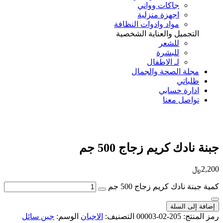
جاكات وواني
اجهزة منزلية
مواد وادوات النظافة
التجميل والعناية الشخصية
للشعر
للبشرة
لـ الاطفال
مجلة الصحة والجمال
طلباتي
ادارة حسابي
تواصل معنا
Add to Wishlist
جبنة نادك كريم زجاج 500 جم
2,200
﷼
كمية جبنة نادك كريم زجاج 500 جم
إضافة إلى السلة
رمز المنتج:
205-02-00003
التصنيف:
الاجبان
الوسم:
جبن سائل