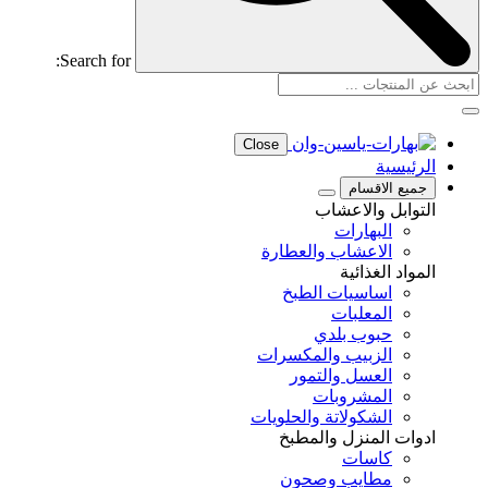
Search for:
Close
الرئيسية
جميع الاقسام
التوابل والاعشاب
البهارات
الاعشاب والعطارة
المواد الغذائية
اساسيات الطبخ
المعلبات
حبوب بلدي
الزبيب والمكسرات
العسل والتمور
المشروبات
الشكولاتة والحلويات
ادوات المنزل والمطبخ
كاسات
مطايب وصحون