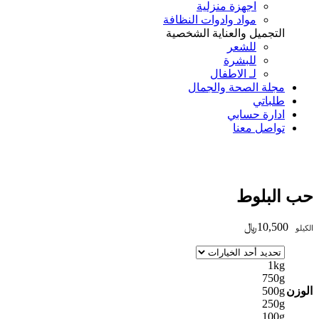
اجهزة منزلية
مواد وادوات النظافة
التجميل والعناية الشخصية
للشعر
للبشرة
لـ الاطفال
مجلة الصحة والجمال
طلباتي
ادارة حسابي
تواصل معنا
Add to Wishlist
حب البلوط
10,500
﷼
الكيلو
1kg
750g
الوزن
500g
250g
100g