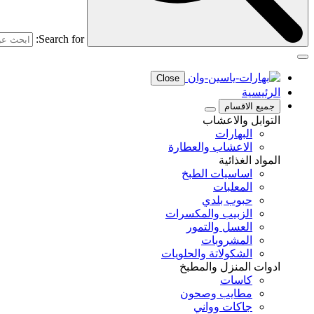
Search for:
Close
الرئيسية
جميع الاقسام
التوابل والاعشاب
البهارات
الاعشاب والعطارة
المواد الغذائية
اساسيات الطبخ
المعلبات
حبوب بلدي
الزبيب والمكسرات
العسل والتمور
المشروبات
الشكولاتة والحلويات
ادوات المنزل والمطبخ
كاسات
مطايب وصحون
جاكات وواني