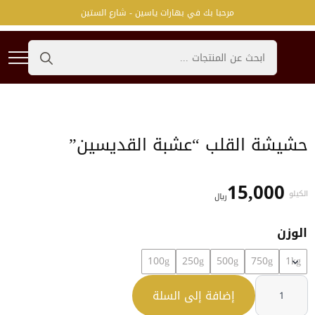
مرحبا بك في بهارات ياسين - شارع الستين
Search
for:
حشيشة القلب “عشبة القديسين”
15,000
الكيلو
﷼
الوزن
100g
250g
500g
750g
1kg
كمية
حشيشة
إضافة إلى السلة
القلب
"عشبة