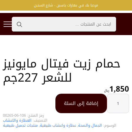
مرحبا بك في بهارات ياسين - شارع الستين
Search
for:
حمام زيت فيتال مايونيز
للشعر 227جم
1,850
﷼
كمية
حمام
إضافة إلى السلة
زيت
فيتال
مايونيز
للشعر
رمز المنتج:
106-06-00265
227جم
التصنيف:
العطارة والاعشاب
الوسوم:
الجمال والصحة
,
عطارة واعشاب طبيعية
,
منتجات تجميل طبيعية