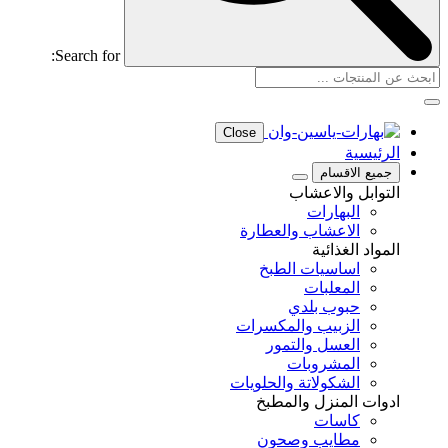
Search for:
Close
الرئيسية
جميع الاقسام
التوابل والاعشاب
البهارات
الاعشاب والعطارة
المواد الغذائية
اساسيات الطبخ
المعلبات
حبوب بلدي
الزبيب والمكسرات
العسل والتمور
المشروبات
الشكولاتة والحلويات
ادوات المنزل والمطبخ
كاسات
مطايب وصحون