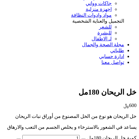
جاكات وواني
اجهزة منزلية
مواد وادوات النظافة
التجميل والعناية الشخصية
للشعر
للبشرة
لـ الاطفال
مجلة الصحة والجمال
طلباتي
ادارة حسابي
تواصل معنا
Add to Wishlist
خل الريحان 180مل
600
﷼
خل الريحان هو نوع من الخل المصنوع من أوراق نبات الريحان
يساعد في الشعور بالاسترخاء و يخلص الجسم من التعب والارهاق
كمية خل الريحان 180مل