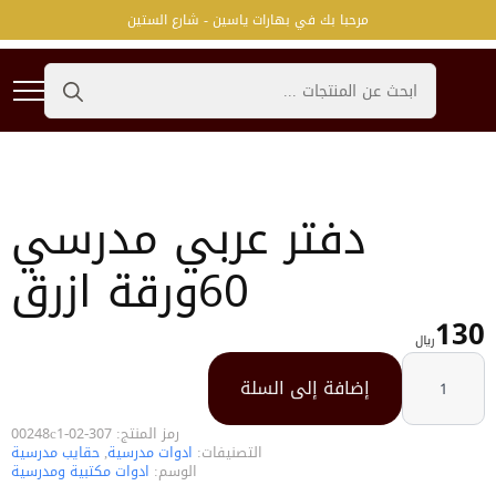
مرحبا بك في بهارات ياسين - شارع الستين
Search
for:
دفتر عربي مدرسي
60ورقة ازرق
130
﷼
كمية
دفتر
إضافة إلى السلة
عربي
مدرسي
60ورقة
ازرق
رمز المنتج:
307-02-00248c1
التصنيفات:
ادوات مدرسية
,
حقايب مدرسية
الوسم:
ادوات مكتبية ومدرسية