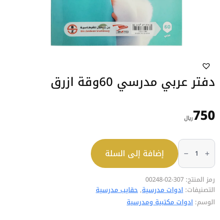
دفتر عربي مدرسي 60وقة ازرق
750
﷼
كمية
دفتر
إضافة إلى السلة
عربي
مدرسي
60وقة
ازرق
رمز المنتج:
307-02-00248
التصنيفات:
ادوات مدرسية
,
حقايب مدرسية
الوسم:
ادوات مكتبية ومدرسية