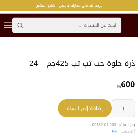
مرحبا بك في بهارات ياسين - شارع الستين
Search
for:
ذرة حلوة حب تب تب 425جم – 24
600
﷼
كمية
ذرة
إضافة إلى السلة
حلوة
حب
تب
تب
425جم
رمز المنتج:
203-01-00132
-
التصنيف:
tem
24