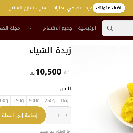
مرحبا بك في بهارات ياسين - شارع الستين
اضف عنوانك
Search
الرئيسية
جميع الاقسام
مجلة الصح
for:
زبدة الشياء
10,500
الكيلو
﷼
الوزن
100g
250g
500g
750g
1kg
كمية
زبدة
إضافة إلى السلة
الشياء
رمز المنتج:
غير محدد