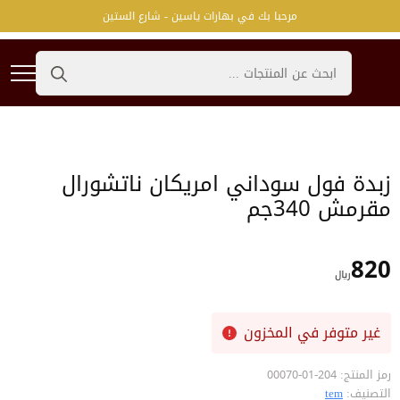
مرحبا بك في بهارات ياسين - شارع الستين
Search
for:
زبدة فول سوداني امريكان ناتشورال
مقرمش 340جم
820
﷼
غير متوفر في المخزون
رمز المنتج:
204-01-00070
التصنيف:
tem