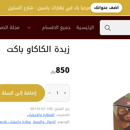
مرحبا بك في بهارات ياسين - شارع الستين
اضف عنوانك
Search
الرئيسية
جميع الاقسام
مجلة الصح
for:
زبدة الكاكاو باكت
850
﷼
كمية
زبدة
إضافة إلى السلة
الكاكاو
باكت
رمز المنتج:
106-01-00155
التصنيف:
العطارة والاعشاب
الوسوم:
الجمال والصحة
,
عطارة واعشاب طبيع