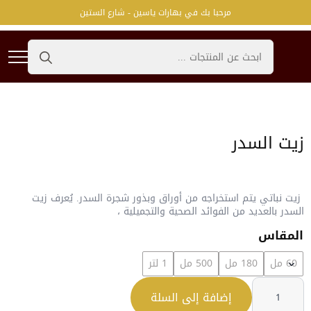
مرحبا بك في بهارات ياسين - شارع الستين
Search
for:
زيت السدر
زيت نباتي يتم استخراجه من أوراق وبذور شجرة السدر. يُعرف زيت
السدر بالعديد من الفوائد الصحية والتجميلية ،
المقاس
60 مل
180 مل
500 مل
1 لتر
كمية
زيت
إضافة إلى السلة
السدر