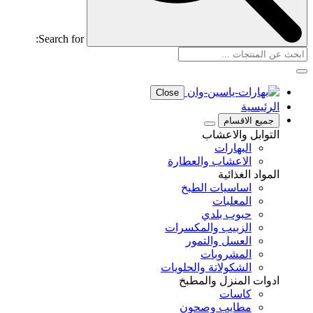
Search for:
Close
الرئيسية
جميع الاقسام
التوابل والاعشاب
البهارات
الاعشاب والعطارة
المواد الغذائية
اساسيات الطبخ
المعلبات
حبوب بلدي
الزبيب والمكسرات
العسل والتمور
المشروبات
الشكولاتة والحلويات
ادوات المنزل والمطبخ
كاسات
مطايب وصحون