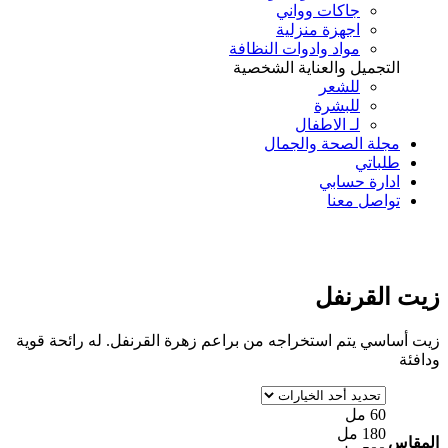
جاكات وواني
اجهزة منزلية
مواد وادوات النظافة
التجميل والعناية الشخصية
للشعر
للبشرة
لـ الاطفال
مجلة الصحة والجمال
طلباتي
ادارة حسابي
تواصل معنا
Add to Wishlist
زيت القرنفل
زيت أساسي يتم استخراجه من براعم زهرة القرنفل. له رائحة قوية
ودافئة
60 مل
180 مل
المقاس