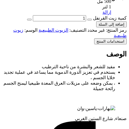
500 مل
1 لتر
إزالة
كمية زيت القرنفل
إضافة إلى السلة
رمز المنتج:
غير محدد
التصنيف:
الزيوت الطبيعية
الوسم:
زيوت
طبيعية
استخدامات المنتج
الوصف
مفيد للشعر والبشرة من ناحية الترطيب
يستخدم في تعزيز الدورة الدموية مما يساعد في عملية تجديد
خلايا الجسم ،
، يمكن وضعه على مزيلات العرق المعدة طبيعيا ليمنح الجسم
رائحة جميلة
صنعاء, شارع الستين الغربي