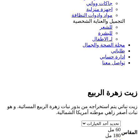
جاكات وواني
اجهزة منزلية
مواد وادوات النظافة
التجميل والعناية الشخصية
للشعر
للبشرة
لـ الاطفال
مجلة الصحة والجمال
طلباتي
ادارة حسابي
تواصل معنا
Add to Wishlist
زيت زهرة الربيع
زيت نباتي يتم استخراجه من بذور نبات زهرة الربيع المسائية. و هو
نبات أصفر زاهي موطنه أمريكا الشمالية.
60 مل
المقاس
180 مل