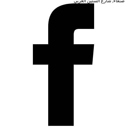
صنعاء, شارع الستين الغربي