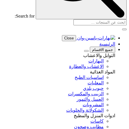
Search for:
Close
الرئيسية
جميع الاقسام
التوابل والاعشاب
البهارات
الاعشاب والعطارة
المواد الغذائية
اساسيات الطبخ
المعلبات
حبوب بلدي
الزبيب والمكسرات
العسل والتمور
المشروبات
الشكولاتة والحلويات
ادوات المنزل والمطبخ
كاسات
مطايب وصحون