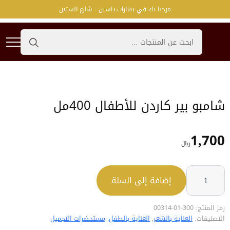
مرحبا بك في بهارات ياسين - شارع الستين
Search
for:
شامبو بير كاردن للأطفال 400مل
1,700
﷼
كمية
شامبو
إضافة إلى السلة
بير
كاردن
للأطفال
400مل
رمز المنتج:
300-01-00314
التصنيفات:
العناية بالشعر
,
العناية بالطفل
,
مستحضرات التجميل