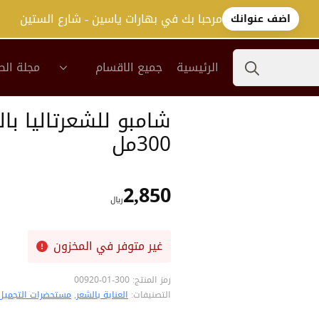
مرحبا بك في بهارات ياسين - شارع الستين
اضف عنوانك
Search
الرئيسية
جميع الاقسام
مجلة الص
for:
شامبو للشعرتاليا با
300مل
2,850
﷼
غير متوفر في المخزون
رمز المنتج:
300-01-00920
التصنيفات:
العناية بالشعر
,
مستحضرات التجميل