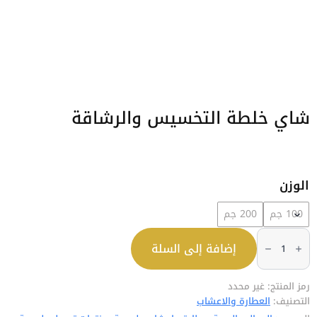
شاي خلطة التخسيس والرشاقة
الوزن
100 جم
200 جم
كمية
شاي
إضافة إلى السلة
خلطة
التخسيس
والرشاقة
رمز المنتج:
غير محدد
التصنيف:
العطارة والاعشاب