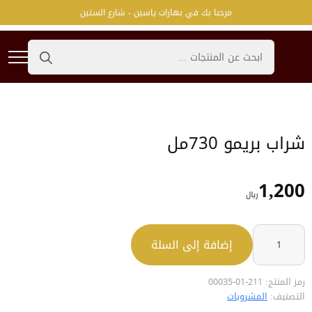
مرحبا بك في بهارات ياسين - شارع الستين
Search
for:
شراب بريمو 730مل
1,200
﷼
كمية
شراب
إضافة إلى السلة
بريمو
730مل
رمز المنتج:
211-01-00035
التصنيف:
المشروبات