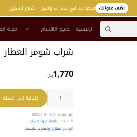
مرحبا بك في بهارات ياسين - شارع الستين
اضف عنوانك
Search
الرئيسية
جميع الاقسام
مجلة الص
for:
شراب شومر العطار
1,770
﷼
كمية
شراب
إضافة إلى السلة
شومر
العطار
رمز المنتج:
102-01-00262
التصنيف:
العطارة والاعشاب
الوسم:
عطارة واعشاب طبيعية