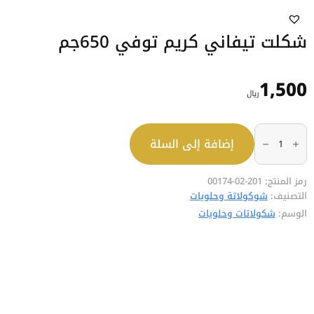
شكلت تيفاني كريم توفي 650جم
1,500
﷼
كمية
شكلت
إضافة إلى السلة
تيفاني
كريم
توفي
650جم
رمز المنتج:
201-02-00174
التصنيف:
شوكولاتة وحلويات
الوسم:
شكولاتات وحلويات