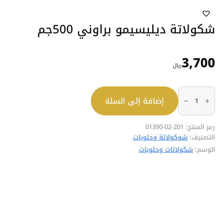
شكولاتة ديليسيمو براوني 500جم
3,700
﷼
كمية
شكولاتة
إضافة إلى السلة
ديليسيمو
براوني
500جم
رمز المنتج:
201-02-01390
التصنيف:
شوكولاتة وحلويات
الوسم:
شكولاتات وحلويات