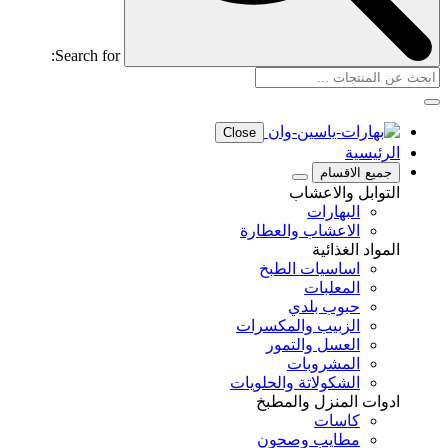
Search for:
Close
الرئيسية
جميع الاقسام
التوابل والاعشاب
البهارات
الاعشاب والعطارة
المواد الغذائية
اساسيات الطبخ
المعلبات
حبوب بلدي
الزبيب والمكسرات
العسل والتمور
المشروبات
الشكولاتة والحلويات
ادوات المنزل والمطبخ
كاسات
مطايب وصحون