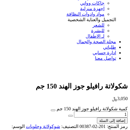
جاكات وواني
اجهزة منزلية
مواد وادوات النظافة
التجميل والعناية الشخصية
للشعر
للبشرة
لـ الاطفال
مجلة الصحة والجمال
طلباتي
ادارة حسابي
تواصل معنا
Add to Wishlist
شكولاتة رافيلو جوز الهند 150 جم
3,050
﷼
كمية شكولاتة رافيلو جوز الهند 150 جم
إضافة إلى السلة
رمز المنتج:
201-02-00387
التصنيف:
شوكولاتة وحلويات
الوسم: