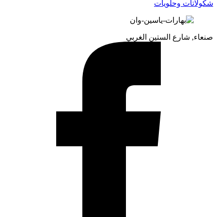
شكولاتات وحلويات
صنعاء, شارع الستين الغربي