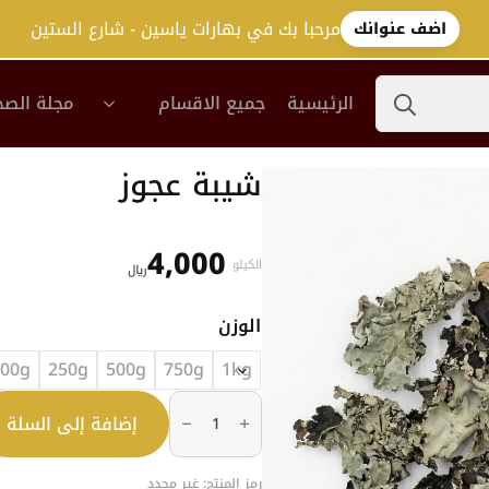
مرحبا بك في بهارات ياسين - شارع الستين
اضف عنوانك
Search
الرئيسية
جميع الاقسام
مجلة الصح
for:
شيبة عجوز
4,000
الكيلو
﷼
الوزن
100g
250g
500g
750g
1kg
كمية
شيبة
إضافة إلى السلة
عجوز
رمز المنتج:
غير محدد