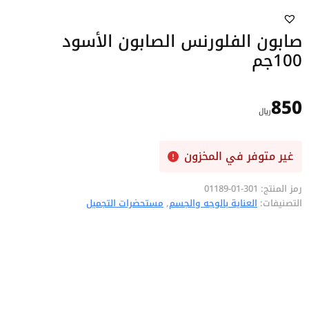
صابون الفلورنس الصابون الأسود
100جم
850
﷼
غير متوفر في المخزون
رمز المنتج:
301-01-01189
التصنيفات:
العناية بالوجه والجسم
,
مستحضرات التجميل