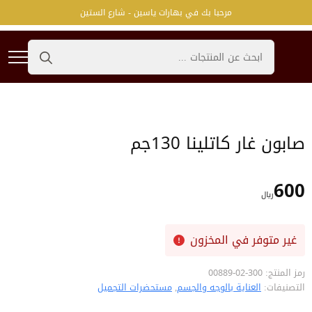
مرحبا بك في بهارات ياسين - شارع الستين
Search
for:
صابون غار كاتلينا 130جم
600
﷼
غير متوفر في المخزون
رمز المنتج:
300-02-00889
التصنيفات:
العناية بالوجه والجسم
,
مستحضرات التجميل