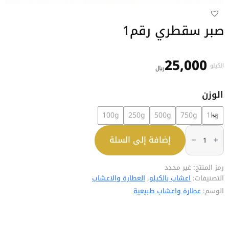
صبر سقطري رقم1
25,000
الكيلو
﷼
الوزن
100g
250g
500g
750g
1kg
كمية
صبر
إضافة إلى السلة
سقطري
رقم1
رمز المنتج:
غير محدد
التصنيفات:
اعشاب بالكيلو
,
العطارة والاعشاب
الوسم:
عطارة واعشاب طبيعية