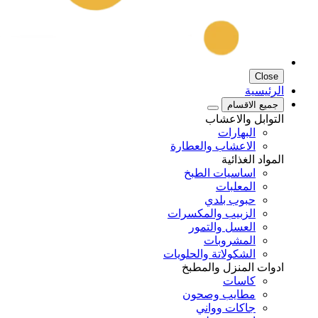
Close
الرئيسية
جميع الاقسام
التوابل والاعشاب
البهارات
الاعشاب والعطارة
المواد الغذائية
اساسيات الطبخ
المعلبات
حبوب بلدي
الزبيب والمكسرات
العسل والتمور
المشروبات
الشكولاتة والحلويات
ادوات المنزل والمطبخ
كاسات
مطايب وصحون
جاكات وواني