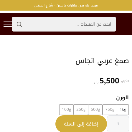
مرحبا بك في بهارات ياسين - شارع الستين
Search
for:
صمغ عربي انجاس
5,500
الكيلو
﷼
الوزن
100g
250g
500g
750g
1kg
كمية
صمغ
إضافة إلى السلة
عربي
انجاس