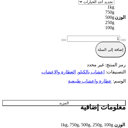
1kg
750g
الوزن
500g
250g
100g
كمية
طلع
النخيل
إضافة إلى السلة
بودر
رمز المنتج:
غير محدد
التصنيفات:
اعشاب بالكيلو
,
العطارة والاعشاب
الوسم:
عطارة واعشاب طبيعية
المزيد
معلومات إضافية
الوزن
1kg, 750g, 500g, 250g, 100g