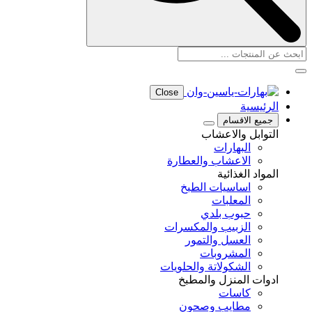
Close
الرئيسية
جميع الاقسام
التوابل والاعشاب
البهارات
الاعشاب والعطارة
المواد الغذائية
اساسيات الطبخ
المعلبات
حبوب بلدي
الزبيب والمكسرات
العسل والتمور
المشروبات
الشكولاتة والحلويات
ادوات المنزل والمطبخ
كاسات
مطايب وصحون