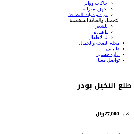
جاكات وواني
اجهزة منزلية
مواد وادوات النظافة
التجميل والعناية الشخصية
للشعر
للبشرة
لـ الاطفال
مجلة الصحة والجمال
طلباتي
ادارة حسابي
تواصل معنا
طلع النخيل بودر
27,000
﷼
الكيلو