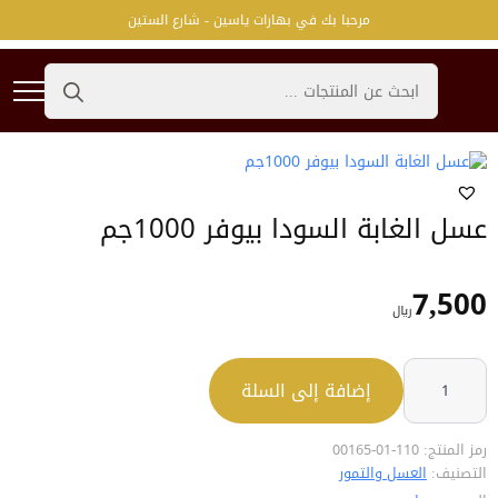
مرحبا بك في بهارات ياسين - شارع الستين
عسل الغابة السودا بيوفر 1000جم
7,500
﷼
كمية
عسل
إضافة إلى السلة
الغابة
السودا
بيوفر
1000جم
رمز المنتج:
110-01-00165
التصنيف:
العسل والتمور