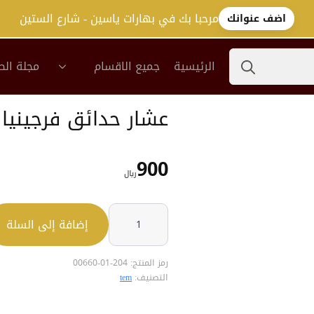
مرحبا بك في بهارات ياسين - شارع الستين
اضف عنوانك
Search
الرئيسية
جميع الاقسام
مجلة الص
for:
عشار حدائق فرجينيا الفل
900
﷼
كمية
عشار
إضافة إلى السلة
حدائق
فرجينيا
الفلفل
الاخضر
رمز المنتج:
204-01-00660
400
التصنيف:
tem
جم