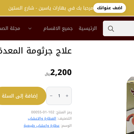
مرحبا بك في بهارات ياسين - شارع الستين
اضف عنوانك
Search
الرئيسية
جميع الاقسام
مجلة الصح
for:
علاج جرثومة المعد
2,200
﷼
كمية
علاج
إضافة إلى السلة
جرثومة
المعدة
بولي
هيرب
رمز المنتج:
102-01-00055
التصنيف:
العطارة والاعشاب
الوسم:
عطارة واعشاب طبيعية