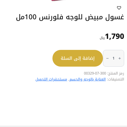
غسول مبيض للوجه فلورنس 100مل
1,790
﷼
كمية
غسول
إضافة إلى السلة
مبيض
للوجه
فلورنس
100مل
رمز المنتج:
300-07-00329
التصنيفات:
العناية بالوجه والجسم
,
مستحضرات التجميل